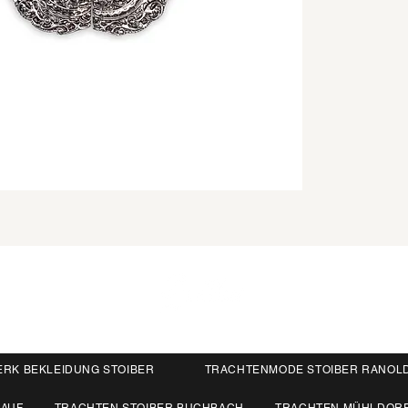
ERK BEKLEIDUNG STOIBER
TRACHTENMODE STOIBER RANOL