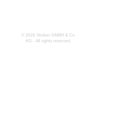
Ranoldsberg
info@trachten-stoiber.de
+49 8086 94 93 665
© 2026 Stoiber GMBH & Co.
KG - All rights reserved.