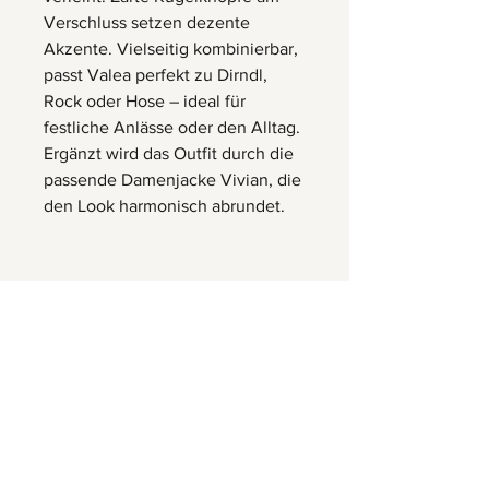
Verschluss setzen dezente
Akzente. Vielseitig kombinierbar,
passt Valea perfekt zu Dirndl,
Rock oder Hose – ideal für
festliche Anlässe oder den Alltag.
Ergänzt wird das Outfit durch die
passende Damenjacke Vivian, die
den Look harmonisch abrundet.
Herrnbergstr. 4-6, D – 84428
Ranoldsberg
info@trachten-stoiber.de
+49 8086 94 93 665