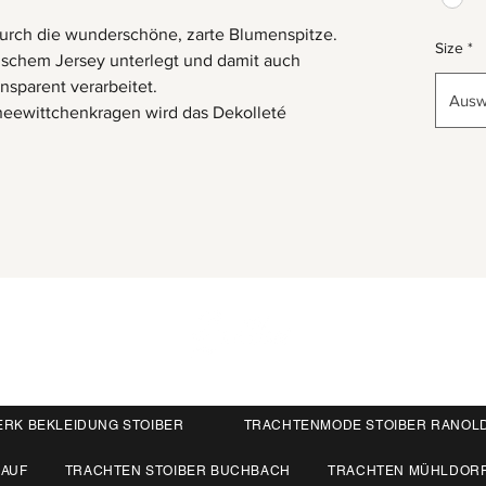
urch die wunderschöne, zarte Blumenspitze.
Size
*
tischem Jersey unterlegt und damit auch
ansparent verarbeitet.
Ausw
ewittchenkragen wird das Dekolleté
ERK BEKLEIDUNG STOIBER
TRACHTENMODE STOIBER RANOL
KAUF
TRACHTEN STOIBER BUCHBACH
TRACHTEN MÜHLDOR