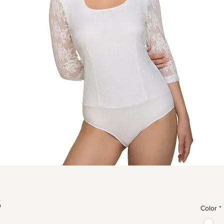
S
Color
*