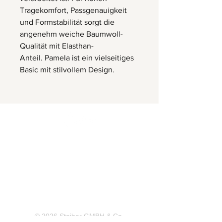
Tragekomfort, Passgenauigkeit
und Formstabilität sorgt die
angenehm weiche Baumwoll-
Qualität mit Elasthan-
Anteil. Pamela ist ein vielseitiges
Basic mit stilvollem Design.
Herrnbergstr. 4-6, D – 84428
Ranoldsberg
info@trachten-stoiber.de
+49 8086 94 93 665
© 2026 Stoiber GMBH & Co.