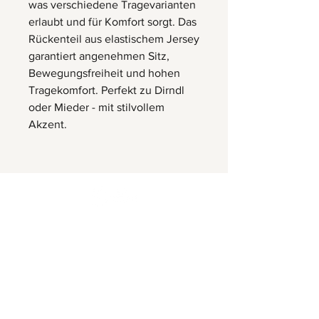
was verschiedene Tragevarianten
erlaubt und für Komfort sorgt. Das
Rückenteil aus elastischem Jersey
garantiert angenehmen Sitz,
Bewegungsfreiheit und hohen
Tragekomfort. Perfekt zu Dirndl
oder Mieder - mit stilvollem
Akzent.
Herrnbergstr. 4-6, D – 84428
Ranoldsberg
info@trachten-stoiber.de
+49 8086 94 93 665