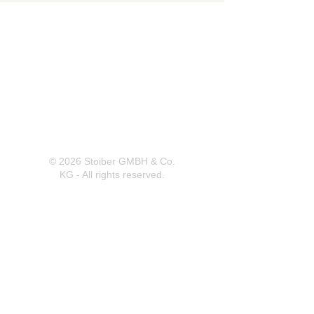
Herrnbergstr. 4-6, D – 84428
Ranoldsberg
info@trachten-stoiber.de
+49 8086 94 93 665
© 2026 Stoiber GMBH & Co.
KG - All rights reserved.