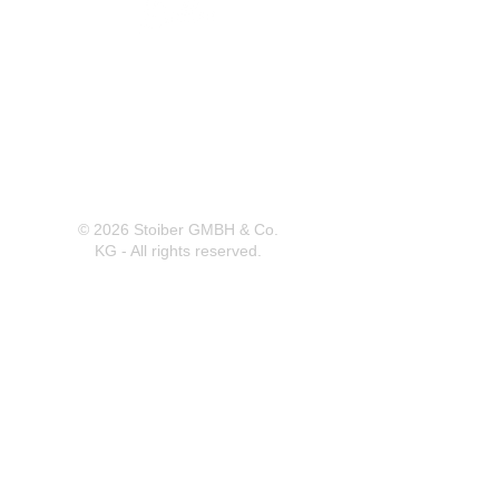
Herrnbergstr. 4-6, D – 84428
Ranoldsberg
info@trachten-stoiber.de
+49 8086 94 93 665
© 2026 Stoiber GMBH & Co.
KG - All rights reserved.