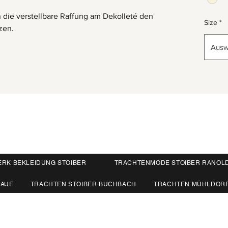
 die verstellbare Raffung am Dekolleté den
Size
*
zen.
Ausw
ERK BEKLEIDUNG STOIBER
TRACHTENMODE STOIBER RANOL
KAUF
TRACHTEN STOIBER BUCHBACH
TRACHTEN MÜHLDOR
84428 Ranoldsberg
I
info@trachten-stoiber.de
I
+49 80