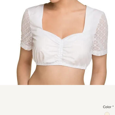
Color
*