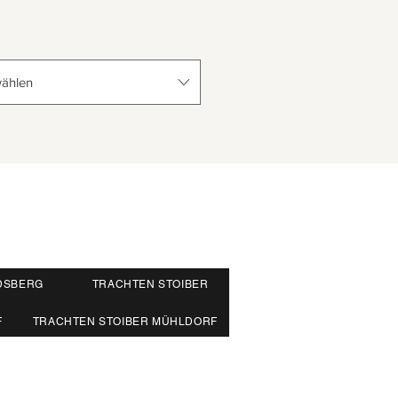
ählen
DSBERG
TRACHTEN STOIBER
F
TRACHTEN STOIBER MÜHLDORF
86 94 93 665