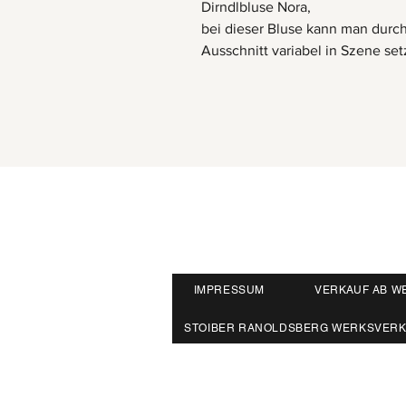
Dirndlbluse Nora,
bei dieser Bluse kann man durch
Ausschnitt variabel in Szene set
IMPRESSUM
VERKAUF AB W
STOIBER RANOLDSBERG WERKSVER
Herrnbergstr. 4-6, D – 