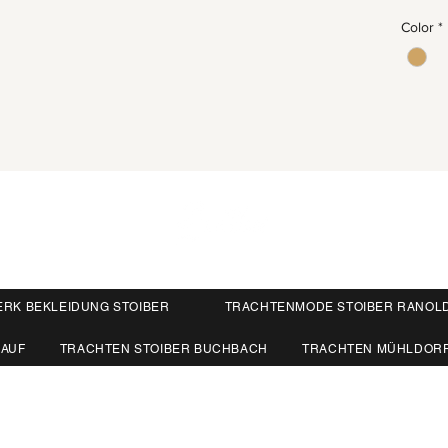
Color
*
ERK BEKLEIDUNG STOIBER
TRACHTENMODE STOIBER RANOL
KAUF
TRACHTEN STOIBER BUCHBACH
TRACHTEN MÜHLDOR
84428 Ranoldsberg
I
info@trachten-stoiber.de
I
+49 80