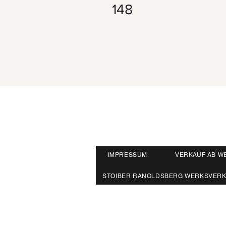
148
IMPRESSUM
VERKAUF AB W
STOIBER RANOLDSBERG WERKSVER
Herrnbergstr. 4-6, D – 