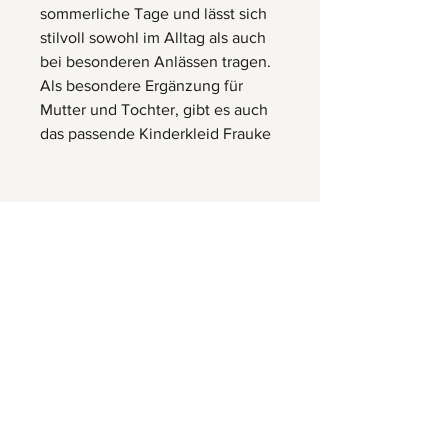
sommerliche Tage und lässt sich
stilvoll sowohl im Alltag als auch
bei besonderen Anlässen tragen.
Als besondere Ergänzung für
Mutter und Tochter, gibt es auch
das passende Kinderkleid Frauke
Herrnbergstr. 4-6, D – 84428
Ranoldsberg
info@trachten-stoiber.de
+49 8086 94 93 665
© 2026 Stoiber GMBH & Co.